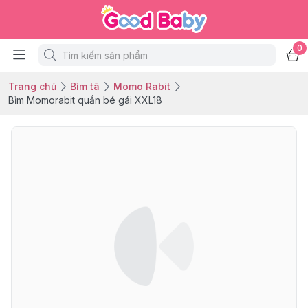
0
Trang chủ
Bỉm tã
Momo Rabit
Bỉm Momorabit quần bé gái XXL18