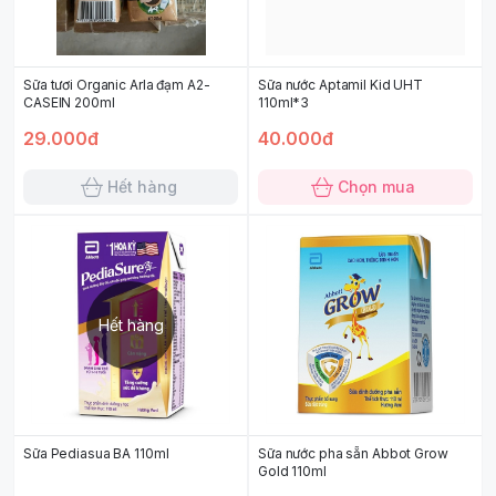
Sữa tươi Organic Arla đạm A2-
Sữa nước Aptamil Kid UHT
CASEIN 200ml
110ml*3
29.000đ
40.000đ
Hết hàng
Chọn mua
Hết hàng
Sữa Pediasua BA 110ml
Sữa nước pha sẵn Abbot Grow
Gold 110ml