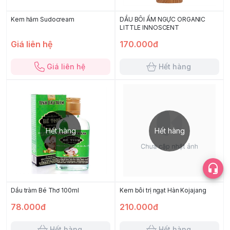
Kem hăm Sudocream
DẦU BÔI ẤM NGỰC ORGANIC
LITTLE INNOSCENT
Giá liên hệ
170.000đ
Giá liên hệ
Hết hàng
Hết hàng
Hết hàng
Dầu tràm Bé Thơ 100ml
Kem bôi trị ngạt Hàn Kojajang
78.000đ
210.000đ
Hết hàng
Hết hàng