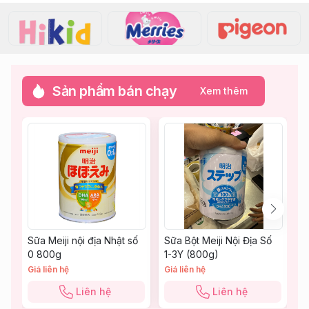
Sản phẩm bán chạy
Xem thêm
Sữa Meiji nội địa Nhật số
Sữa Bột Meiji Nội Địa Số
B
0 800g
1-3Y (800g)
q
Giá liên hệ
Giá liên hệ
Gi
Liên hệ
Liên hệ