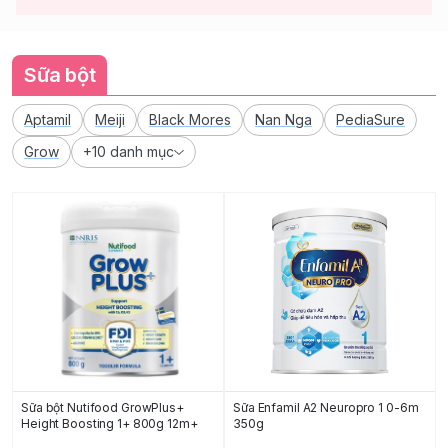
Sữa bột
Aptamil
Meiji
Black Mores
Nan Nga
PediaSure
Grow
+10 danh mục
Sữa bột Nutifood GrowPlus+
Sữa Enfamil A2 Neuropro 1 0-6m
Height Boosting 1+ 800g 12m+
350g