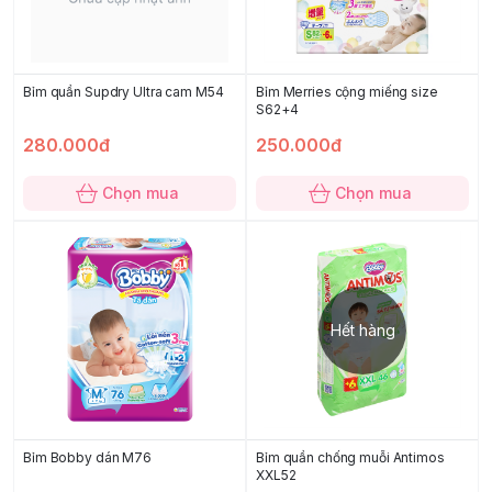
Bỉm quần Supdry Ultra cam M54
Bỉm Merries cộng miếng size
S62+4
280.000đ
250.000đ
Chọn mua
Chọn mua
Hết hàng
Bỉm Bobby dán M76
Bỉm quần chống muỗi Antimos
XXL52