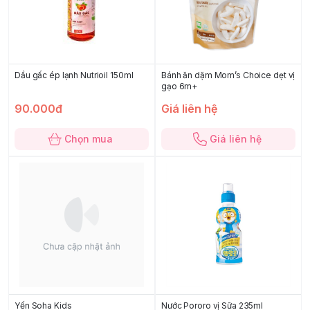
Dầu gấc ép lạnh Nutrioil 150ml
Bánh ăn dặm Mom’s Choice dẹt vị
gạo 6m+
90.000đ
Giá liên hệ
Chọn mua
Giá liên hệ
Yến Soha Kids
Nước Pororo vị Sữa 235ml