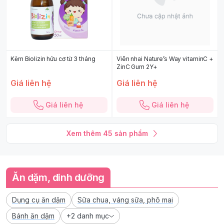
Kẽm Biolizin hữu cơ từ 3 tháng
Viên nhai Nature’s Way vitaminC +
ZinC Gum 2Y+
Giá liên hệ
Giá liên hệ
Giá liên hệ
Giá liên hệ
Xem thêm
45
sản phẩm
Ăn dặm, dinh dưỡng
Dụng cụ ăn dặm
Sữa chua, váng sữa, phô mai
Bánh ăn dặm
+2 danh mục