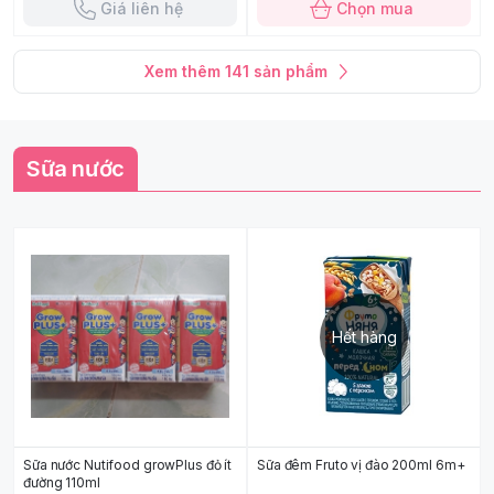
Giá liên hệ
Chọn mua
Xem thêm
141
sản phẩm
Sữa nước
Hết hàng
Sữa nước Nutifood growPlus đỏ ít
Sữa đêm Fruto vị đào 200ml 6m+
đường 110ml