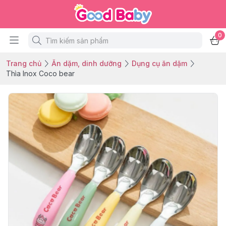
0
Trang chủ
Ăn dặm, dinh dưỡng
Dụng cụ ăn dặm
Thìa Inox Coco bear