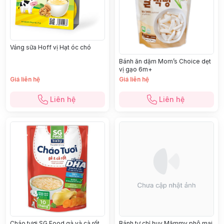
Váng sữa Hoff vị Hạt óc chó
Bánh ăn dặm Mom’s Choice dẹt
vị gạo 6m+
Giá liên hệ
Giá liên hệ
Liên hệ
Liên hệ
Cháo tươi SG Food gà và cà rốt
Bánh tự chỉ huy Mămmy phô mai