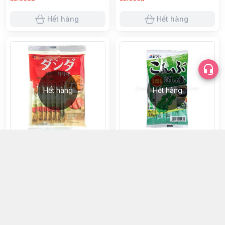
Hết hàng
Hết hàng
Hết hàng
Hết hàng
Hạt nêm Oishi kankoku vị thịt bò
Hạt nêm tảo bẹ
96g
60.000đ
45.000đ
Hết hàng
Hết hàng