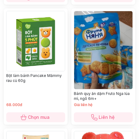
Bột làm bánh Pancake Mămmy
rau củ 60g
Bánh quy ăn dặm Fruto Nga lúa
mì, ngô 6m+
68.000đ
Giá liên hệ
Chọn mua
Liên hệ