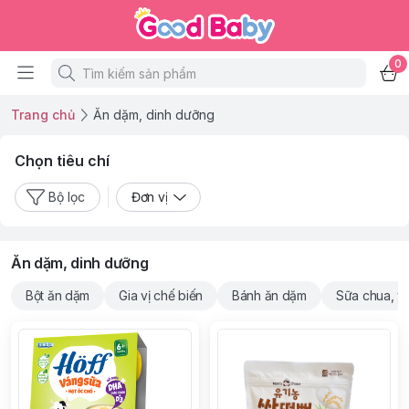
0
Trang chủ
Ăn dặm, dinh dưỡng
Chọn tiêu chí
Bộ lọc
Đơn vị
Ăn dặm, dinh dưỡng
Bột ăn dặm
Gia vị chế biến
Bánh ăn dặm
Sữa chua, v