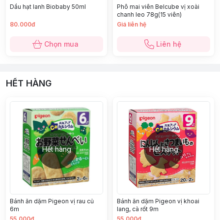
Dầu hạt lanh Biobaby 50ml
Phô mai viên Belcube vị xoài
chanh leo 78g(15 viên)
80.000đ
Giá liên hệ
Chọn mua
Liên hệ
HẾT HÀNG
Hết hàng
Hết hàng
Bánh ăn dặm Pigeon vị rau củ
Bánh ăn dặm Pigeon vị khoai
6m
lang, cà rốt 9m
55.000đ
55.000đ