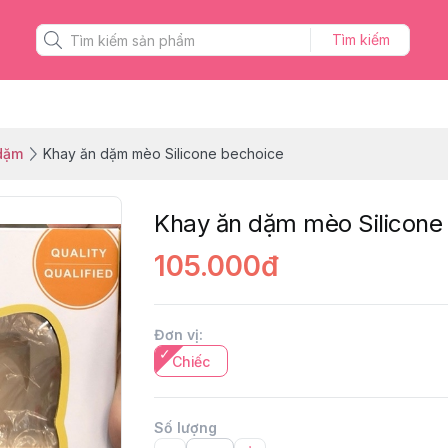
Tìm kiếm
dặm
Khay ăn dặm mèo Silicone bechoice
Khay ăn dặm mèo Silicone
105.000đ
Đơn vị
:
Chiếc
Số lượng