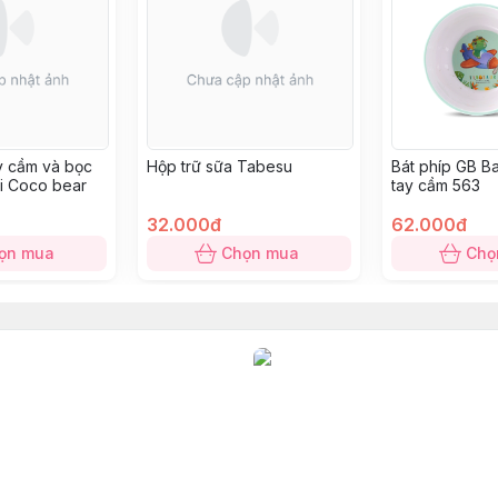
y cầm và bọc
Hộp trữ sữa Tabesu
Bát phíp GB B
ài Coco bear
tay cầm 563
32.000đ
62.000đ
ọn mua
Chọn mua
Chọ