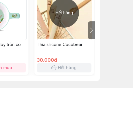
Hết hàng
Hết h
aby tròn có
Thìa silicone Cocobear
Nồi nấu chậm Be
SUBE002
30.000đ
700.000đ
n mua
Hết hàng
Hết 