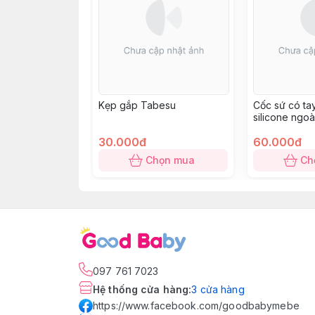
Kẹp gắp Tabesu
Cốc sứ có ta
silicone ngo
30.000đ
60.000đ
Chọn mua
Ch
097 761 7023
Hệ thống cửa hàng
:
3
cửa hàng
https://www.facebook.com/goodbabymebe