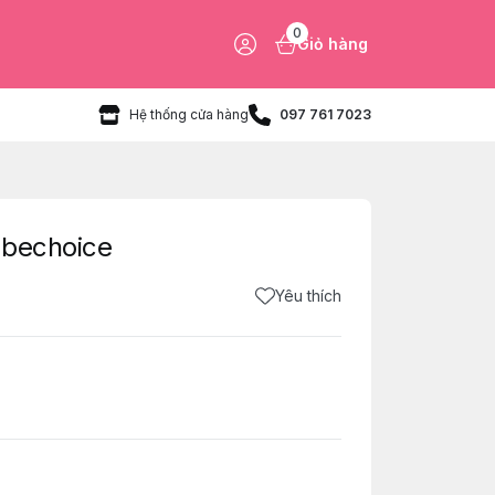
0
Giỏ hàng
Hệ thống cửa hàng
097 761 7023
 bechoice
Yêu thích