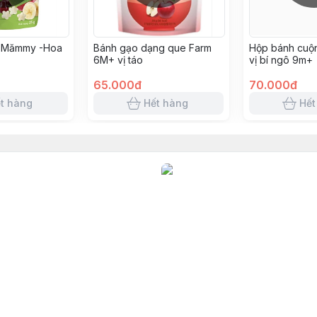
 Mămmy -Hoa
Bánh gạo dạng que Farm
Hộp bánh cuộn
6M+ vị táo
vị bí ngô 9m+
65.000đ
70.000đ
t hàng
Hết hàng
Hết