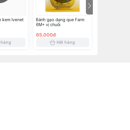
 kem Ivenet
Bánh gạo dạng que Farm
Bánh gạo dạng
6M+ vị chuối
6M+ vị việt quấ
65.000đ
65.000đ
 hàng
Hết hàng
Hết 