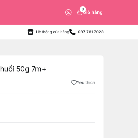
0
Giỏ hàng
Hệ thống cửa hàng
097 761 7023
huối 50g 7m+
Yêu thích