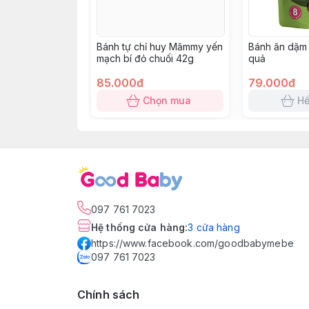
Bánh tự chỉ huy Mămmy yến
Bánh ăn dặm
mạch bí đỏ chuối 42g
quả
85.000đ
79.000đ
Chọn mua
Hế
097 761 7023
Hệ thống cửa hàng
:
3
cửa hàng
https://www.facebook.com/goodbabymebe
097 761 7023
Chính sách