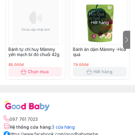
Hết hàng
Bánh tự chỉ huy Mămmy
Bánh ăn dặm Mămmy -Hoa
yến mạch bí đỏ chuối 42g
quả
85.000đ
79.000đ
Chọn mua
Hết hàng
097 761 7023
Hệ thống cửa hàng
:
3
cửa hàng
https://www.facebook.com/goodbabymebe