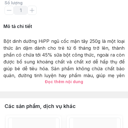
Số lượng
Mô tả chi tiết
Bột dinh dưỡng HiPP ngũ cốc mận tây 250g là một loại
thức ăn dặm dành cho trẻ từ 6 tháng trở lên, thành
phần có chứa tới 45% sữa bột công thức, ngoài ra còn
được bổ sung khoáng chất và chất xơ dễ hấp thụ để
giúp bé dễ tiêu hóa. Sản phẩm không chứa chất bảo
quản, đường tinh luyện hay phẩm màu, giúp mẹ yên
Đọc thêm nội dung
tâm cho bé sử dụng trong giai đoạn làm quen với thức
ăn đầu đời.
THÔNG TIN SẢN PHẨM
Các sản phẩm, dịch vụ khác
Chú ý: Sữa mẹ là thức ăn tốt nhất cho sức khỏe và sự
phát triển toàn diện của trẻ sơ sinh và trẻ nhỏ.