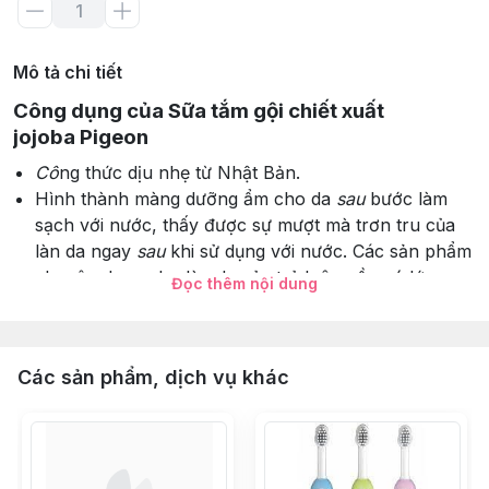
Mô tả chi tiết
Công dụng của Sữa tắm gội chiết xuất
jojoba Pigeon
Cô
ng thức dịu nhẹ từ Nhật Bản.
Hình thành màng dưỡng ẩm cho da
sau
bước làm
sạch với nước, thấy được sự mượt mà trơn tru của
làn da ngay
sau
khi sử dụng với nước. Các sản phẩm
chuyên dụng cho làn da của trẻ luôn cần có lớp
Đọc thêm nội dung
màng cấp ẩm này để nuôi dưỡng và bảo vệ làn da
của bé
Chiết xuất giàu Vitamin E- Dưỡng chất tự nhiên chiết
Các sản phẩm, dịch vụ khác
xuất từ hạt Jojoba- Dành cho trẻ sơ sinh và trẻ nhỏ.
Phù hợp với mọi loại da của bé
Hướng dẫn sử dụng Sữa tắm gội chiết xuất
jojoba Pigeon