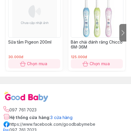
Sữa tắm Pigeon 200ml
Bàn chải đánh răng Chicco
6M-36M
30.000đ
125.000đ
Chọn mua
Chọn mua
097 761 7023
Hệ thống cửa hàng
:
3
cửa hàng
https://www.facebook.com/goodbabymebe
097 761 7023