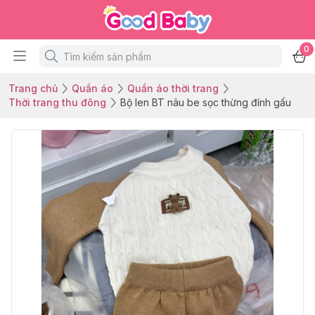
0
Trang chủ
Quần áo
Quần áo thời trang
Thời trang thu đông
Bộ len BT nâu be sọc thừng đính gấu