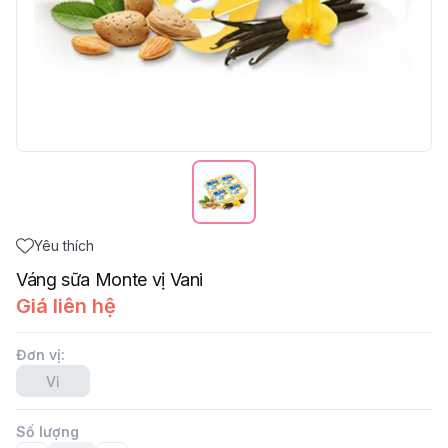
Yêu thích
Váng sữa Monte vị Vani
Giá liên hệ
Đơn vị
:
Vỉ
Số lượng