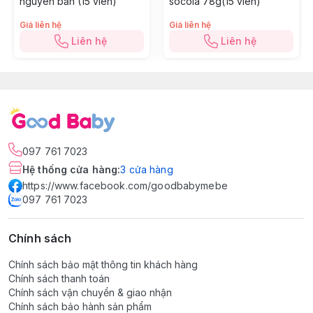
nguyên bản (15 viên)
socola 78g(15 viên)
Giá liên hệ
Giá liên hệ
Liên hệ
Liên hệ
Ưu điểm nổi bật của sản phẩm
. Được làm hoàn toàn từ sữa tươi kết hợp với trái cây tự 
. Đảm bảo an toàn và tốt cho hệ tiêu hoá của con nhỏ.
. Bổ sung vị chuối thơm ngon, phù hợp với sở thích của
097 761 7023
. Bổ sung nhiều dưỡng chất như Canxi, Vitamin B1, B3,
Hệ thống cửa hàng
:
3
cửa hàng
kháng và tăng cường hấp thu chất dinh dưỡng trong th
https://www.facebook.com/goodbabymebe
097 761 7023
Hướng dẫn sử dụng
Chính sách
Ba mẹ cho bé từ 6 tháng ăn trực tiếp, không cần chế bi
Chính sách bảo mật thông tin khách hàng
Chính sách thanh toán
Lưu ý
: Không sử dụng sản phẩm thừa
Chính sách vận chuyển & giao nhận
Chính sách bảo hành sản phẩm