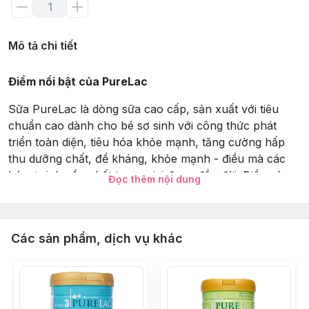
Mô tả chi tiết
Điểm nổi bật của PureLac
Sữa PureLac là dòng sữa cao cấp, sản xuất với tiêu
chuẩn cao dành cho bé sơ sinh với công thức phát
triển toàn diện, tiêu hóa khỏe mạnh, tăng cường hấp
thu dưỡng chất, đề kháng, khỏe mạnh - điều mà các
bé sơ sinh cần nhất trong giai đoạn đầu đời. Điều này
Đọc thêm nội dung
đặc biệt thể hiện qua các dưỡng chất có trong
PureLac:
Synbiotics: Dưỡng chất “vàng” cho hệ tiêu hóa
Các sản phẩm, dịch vụ khác
Giúp hệ tiêu hóa ổn định; ngăn ngừa và khắc phục các
biểu hiện rối loạn tiêu hóa như: táo bón, tiêu chảy, đau
bụng, đầy bụng...; hỗ trợ điều trị rối loạn tiêu hóa.