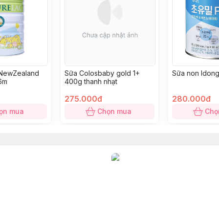
 NewZealand
Sữa Colosbaby gold 1+
Sữa non Idong 
-6m
400g thanh nhạt
275.000đ
280.000đ
ọn mua
Chọn mua
Chọ