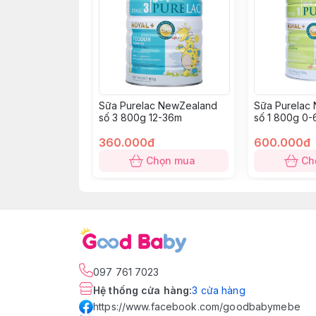
Sữa Purelac NewZealand
Sữa Purelac
số 3 800g 12-36m
số 1 800g 0
360.000đ
600.000đ
Chọn mua
Ch
097 761 7023
Hệ thống cửa hàng
:
3
cửa hàng
https://www.facebook.com/goodbabymebe