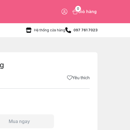
0
Giỏ hàng
Hệ thống cửa hàng
097 761 7023
0g
Yêu thích
Mua ngay