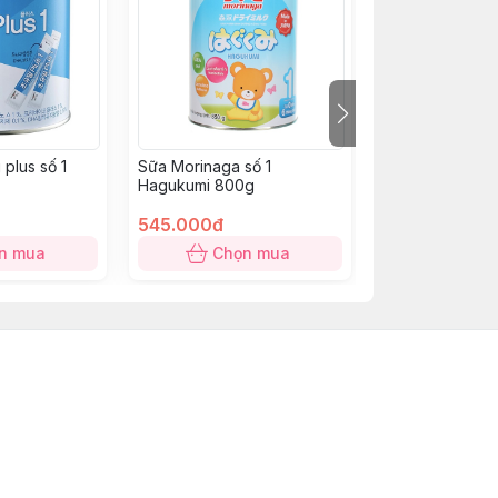
Hết h
plus số 1
Sữa Morinaga số 1
Sữa Ensure Úc
Hagukumi 800g
545.000đ
705.000đ
n mua
Chọn mua
Hết 