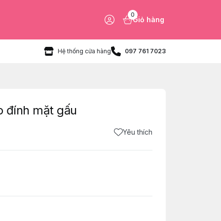
0
Giỏ hàng
Hệ thống cửa hàng
097 761 7023
o đính mặt gấu
Yêu thích