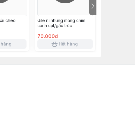
 cài chéo
Gile nỉ nhung mỏng chim
Bộ body dày ta
cánh cụt/gấu trúc
2084
70.000đ
185.000đ
 hàng
Hết hàng
Hết 