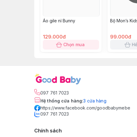
Áo gile nỉ Bunny
Bộ Mon’s Kids
129.000đ
99.000đ
Chọn mua
Hế
097 761 7023
Hệ thống cửa hàng
:
3
cửa hàng
https://www.facebook.com/goodbabymebe
097 761 7023
Chính sách