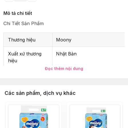
Mô tả chi tiết
Chi Tiết Sản Phẩm
Thương hiệu
Moony
Xuất xứ thương
Nhật Bản
hiệu
Đọc thêm nội dung
Sản xuất tại
Nhật Bản
Kích cỡ (size)
L, 9-14kg
Các sản phẩm, dịch vụ khác
Số miếng
38
Thành phần
Vải không dệt, bông cellulose, h