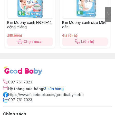
Hướng dẫn bảo
Bảo quản nơi khô ráo, thoáng mát
quản
Bỉm Moony xanh NB76+14
Bỉm Moony xanh size M56
Bỉm tã dán Moony Natural size L 38
miếng
là dòng sản
cộng miếng
dán
đến từ tập đoàn Unicharm Nhật Bản. Tã siêu cao cấp M
255.000đ
Giá liên hệ
Bông hữu cơ đầu tiên tại Nhật Bản.
Chọn mua
Liên hệ
097 761 7023
Hệ thống cửa hàng
:
3
cửa hàng
https://www.facebook.com/goodbabymebe
097 761 7023
Chính sách