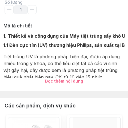
Số lượng
Mô tả chi tiết
1. Thiết kế và công dụng của Máy tiệt trùng sấy khô U
1.1 Đèn cực tím (UV) thương hiệu Philips, sản xuất tại 
Tiệt trùng UV là phương pháp hiện đại, được áp dụng
nhiều trong y khoa, có thể tiêu diệt tất cả các vi sinh
vật gây hại, đây được xem là phương pháp tiệt trùng
hiệu quả nhất hiện nay. Chỉ từ 10 đến 15 phút,
Đọc thêm nội dung
máy
FB4706SL
có thể tiệt trùng UV và có thể bảo
quản các vật dụng ấy trong môi trường vô trùng sau 72
giờ đồng hồ.
Các sản phẩm, dịch vụ khác
1.2 Thể tích lớn 17 L có thể chứa 12 bình cổ rộng:
Với thể tích này mẹ sẽ không còn phải lo lắng khi qúa