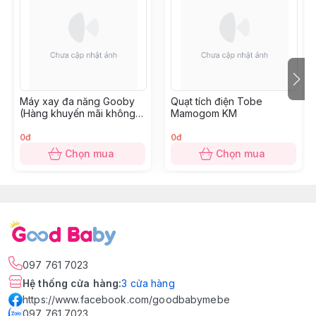
Máy xay đa năng Gooby
Quạt tích điện Tobe
(Hàng khuyến mãi không
Mamogom KM
thu tiền)
0đ
0đ
Chọn mua
Chọn mua
097 761 7023
Hệ thống cửa hàng
:
3
cửa hàng
https://www.facebook.com/goodbabymebe
097 761 7023