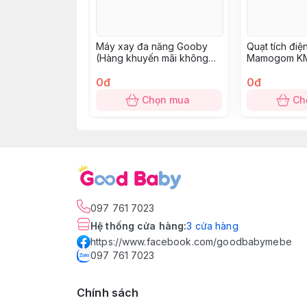
Máy xay đa năng Gooby
Quạt tích đi
(Hàng khuyến mãi không
Mamogom K
thu tiền)
0đ
0đ
Chọn mua
Ch
097 761 7023
Hệ thống cửa hàng
:
3
cửa hàng
https://www.facebook.com/goodbabymebe
097 761 7023
Chính sách