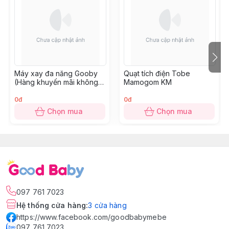
Máy xay đa năng Gooby
Quạt tích điện Tobe
(Hàng khuyến mãi không
Mamogom KM
thu tiền)
0đ
0đ
Chọn mua
Chọn mua
097 761 7023
Hệ thống cửa hàng
:
3
cửa hàng
https://www.facebook.com/goodbabymebe
097 761 7023