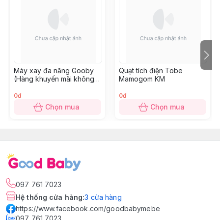
Máy xay đa năng Gooby
Quạt tích điện Tobe
(Hàng khuyến mãi không
Mamogom KM
thu tiền)
0đ
0đ
Chọn mua
Chọn mua
097 761 7023
Hệ thống cửa hàng
:
3
cửa hàng
https://www.facebook.com/goodbabymebe
097 761 7023