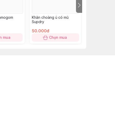
Mamogom
Khăn choàng ủ có mũ
Chảo nướng đi
Supdry
Diamond
50.000đ
100.000đ
n mua
Chọn mua
Chọn