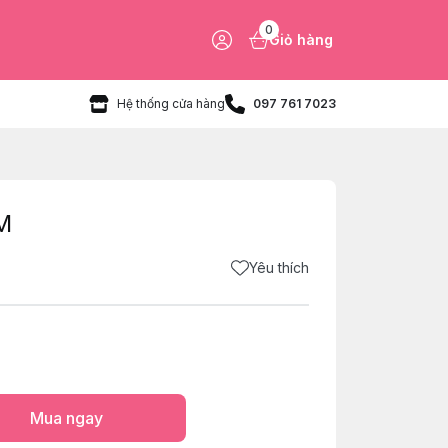
0
Giỏ hàng
Hệ thống cửa hàng
097 761 7023
M
Yêu thích
Mua ngay