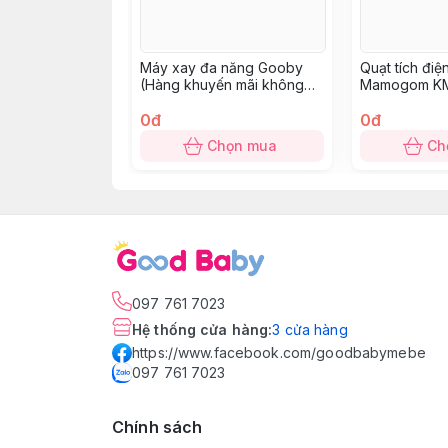
Máy xay đa năng Gooby
Quạt tích đi
(Hàng khuyến mãi không
Mamogom K
thu tiền)
0đ
0đ
Chọn mua
Ch
097 761 7023
Hệ thống cửa hàng
:
3
cửa hàng
https://www.facebook.com/goodbabymebe
097 761 7023
Chính sách