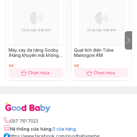
Máy xay đa năng Gooby
Quạt tích điện Tobe
(Hàng khuyến mãi không
Mamogom KM
thu tiền)
0đ
0đ
Chọn mua
Chọn mua
097 761 7023
Hệ thống cửa hàng
:
3
cửa hàng
https://www.facebook.com/goodbabymebe