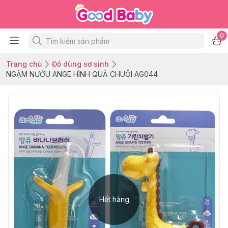
0
Trang chủ
Đồ dùng sơ sinh
NGẬM NƯỚU ANGE HÌNH QUẢ CHUỐI AG044
Hết hàng