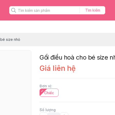
Tìm kiếm
 bé size nhỏ
Gối điều hoà cho bé size n
Giá liên hệ
Đơn vị
:
Chiếc
Số lượng