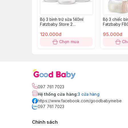
Bộ 3 bình trữ sữa 140ml
Bộ 3 chiếc bì
Fatzbaby Store 2
Fatzbaby FB
FB0140VN
120.000đ
95.000đ
Chọn mua
Ch
097 761 7023
Hệ thống cửa hàng
:
3
cửa hàng
https://www.facebook.com/goodbabymebe
097 761 7023
Chính sách