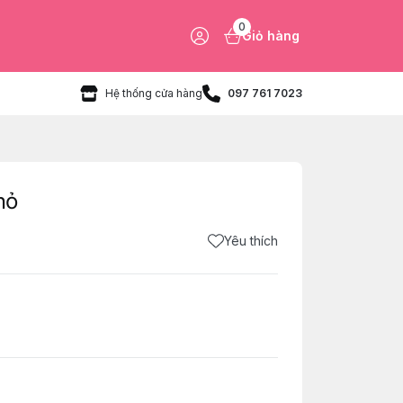
0
Giỏ hàng
Hệ thống cửa hàng
097 761 7023
hỏ
Yêu thích