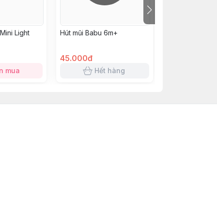
Mini Light
Hút mũi Babu 6m+
Gạc tottee
45.000đ
70.000đ
n mua
Hết hàng
Hết 