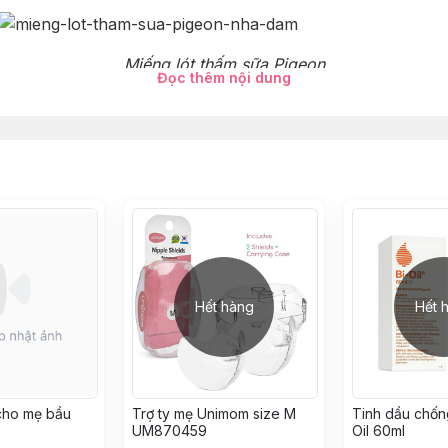
Miếng lót thấm sữa Pigeon
Đọc thêm nội dung
uất nha đam có khả năng cấp ẩm, làm dịu mát da và khán
mềm mại, cho mẹ thoải mái, tự tin trong nhiều giờ liền.
 tức, không lo tràn mà sau khi thấm bề mặt cũng sẽ khô r
Hết hàng
Hết 
ọ xát quá nhiều cũng như tạo nên rào cản giữa núm vú và á
ẹ tự tin sử dụng bên trong áo
cho mẹ bầu
Trợ ty mẹ Unimom size M
Tinh dầu chốn
UM870459
Oil 60ml