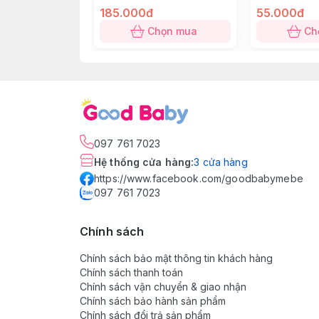
Hướng dẫn sử dụng sản phẩm
185.000đ
55.000đ
Chọn mua
Ch
- Bước 1: Mở túi đựng ngoài sản phẩm
- Bước 2: Mở tấm lót ra. Gỡ lớp dán che p
- Bước 3: Điều chỉnh nếp gấp để sản ph
kéo rộng phần nếp gấp mở rộng miếng ló
097 761 7023
- Bước 4: Thay miếng lót sau 2 - 4 tiếng
Hệ thống cửa hàng
:
3
cửa hàng
https://www.facebook.com/goodbabymebe
097 761 7023
Chính sách
Chính sách bảo mật thông tin khách hàng
Chính sách thanh toán
Chính sách vận chuyển & giao nhận
Chính sách bảo hành sản phẩm
Chính sách đổi trả sản phẩm