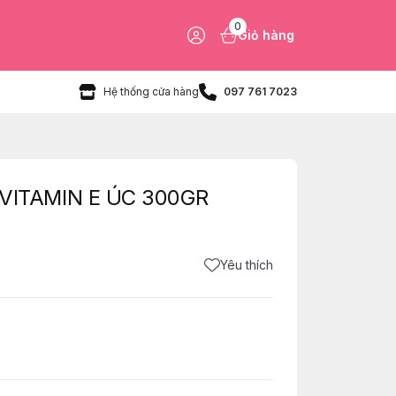
0
Giỏ hàng
Hệ thống cửa hàng
097 761 7023
ITAMIN E ÚC 300GR
Yêu thích