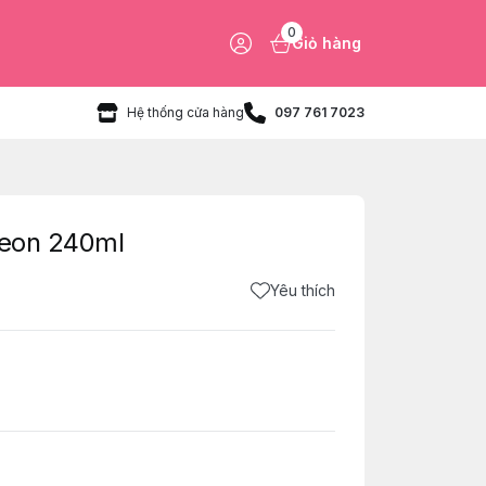
0
Giỏ hàng
Hệ thống cửa hàng
097 761 7023
geon 240ml
Yêu thích