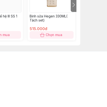
 hệ III SS 1
Bình sữa Hegen 330ML(
Bình sữa Pigeon
Tách set)
chuẩn Koala - 
hộp)
515.000đ
60.000đ
n mua
Chọn mua
Hết 