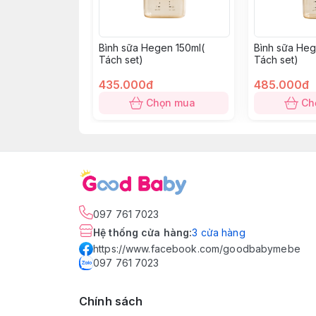
Bình sữa Hegen 150ml(
Bình sữa Heg
Tách set)
Tách set)
435.000đ
485.000đ
Chọn mua
Ch
097 761 7023
Hệ thống cửa hàng
:
3
cửa hàng
https://www.facebook.com/goodbabymebe
097 761 7023
Chính sách