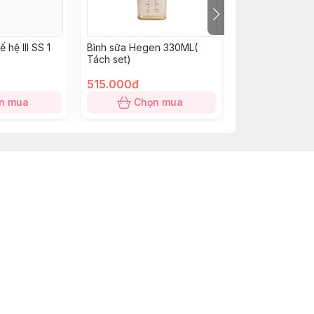
 hệ III SS 1
Bình sữa Hegen 330ML(
Bình sữa Pigeon
Tách set)
chuẩn Koala - 
hộp)
515.000đ
60.000đ
n mua
Chọn mua
Hết 