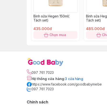
Bình sữa Hegen 150ml(
Bình sữa Heg
Tách set)
Tách set)
435.000đ
485.000đ
Chọn mua
Ch
097 761 7023
Hệ thống cửa hàng
:
3
cửa hàng
https://www.facebook.com/goodbabymebe
097 761 7023
Chính sách