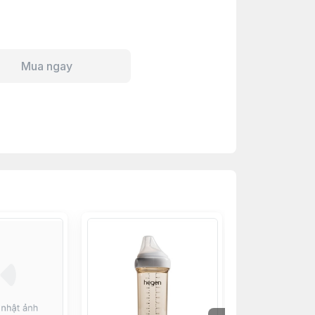
Mua ngay
Hết h