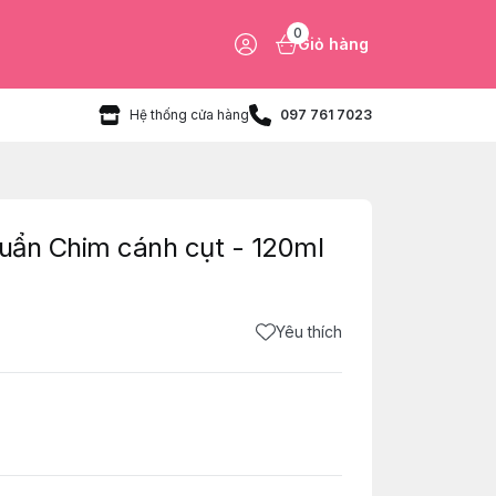
0
Giỏ hàng
Hệ thống cửa hàng
097 761 7023
huẩn Chim cánh cụt - 120ml
Yêu thích