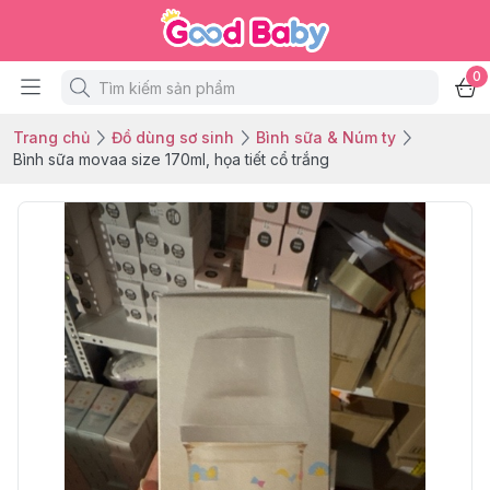
0
Trang chủ
Đồ dùng sơ sinh
Bình sữa & Núm ty
Bình sữa movaa size 170ml, họa tiết cổ trắng