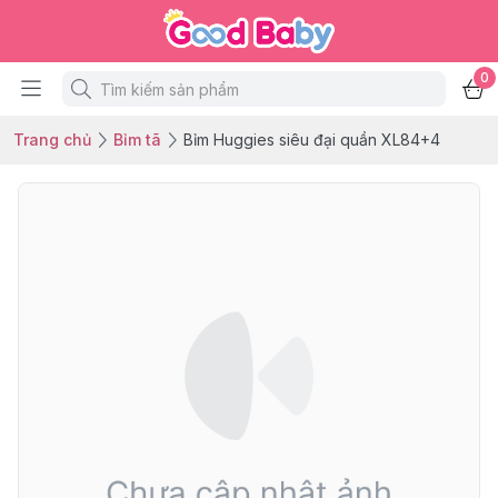
0
Trang chủ
Bỉm tã
Bỉm Huggies siêu đại quần XL84+4