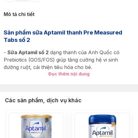
Mô tả chi tiết
Sản phẩm sữa Aptamil thanh Pre Measured
Tabs số 2
-
Sữa Aptamil số 2
dạng thanh của Anh Quốc có
Prebiotics (GOS/FOS) giúp tăng cường hệ vi sinh
đường ruột, cải thiện tiêu hóa cho bé.
Đọc thêm nội dung
- Cung cấp các khoáng chất như sắt, kẽm, magie... để
phát triển hệ răng, xương, cơ và hỗ trợ tiêu hóa, phát
triển hệ thần kinh.
Các sản phẩm, dịch vụ khác
- Chứa 13 loại vitamin quan trọng như vitamin A, C, D
để tăng cường sức đề kháng, hấp thu dinh dưỡng và
đảm bảo phát triển toàn diện. Nucleotides hỗ trợ cấu
trúc DNA tế bào.