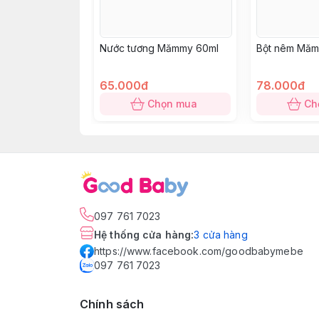
Nước tương Mămmy 60ml
Bột nêm Măm
65.000đ
78.000đ
Chọn mua
Ch
097 761 7023
Hệ thống cửa hàng
:
3
cửa hàng
https://www.facebook.com/goodbabymebe
097 761 7023
Chính sách