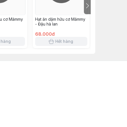
ữu cơ Mămmy
Hạt ăn dặm hữu cơ Mămmy
Bột phô mai tác
- Đậu hà lan
Mămmy vị cải x
rốt
68.000đ
72.000đ
 hàng
Hết hàng
Hết 