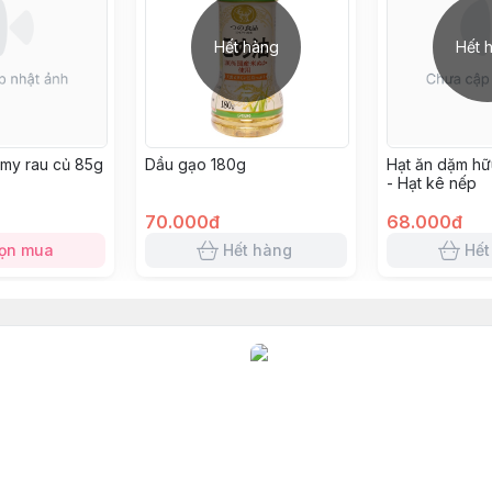
Hết hàng
Hết 
my rau củ 85g
Dầu gạo 180g
Hạt ăn dặm h
- Hạt kê nếp
70.000đ
68.000đ
ọn mua
Hết hàng
Hết