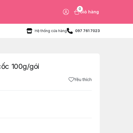
0
Giỏ hàng
Hệ thống cửa hàng
097 761 7023
ốc 100g/gói
Yêu thích