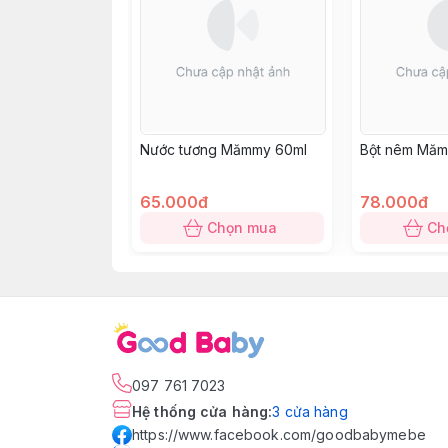
Nước tương Mămmy 60ml
Bột nêm Măm
65.000đ
78.000đ
Chọn mua
Ch
097 761 7023
Hệ thống cửa hàng
:
3
cửa hàng
https://www.facebook.com/goodbabymebe