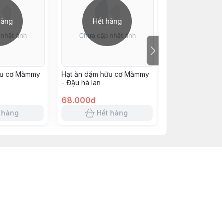
hàng
Hết hàng
Hết h
ữu cơ Mămmy
Hạt ăn dặm hữu cơ Mămmy
Bột phô mai tác
- Đậu hà lan
Mămmy vị cải x
rốt
68.000đ
72.000đ
 hàng
Hết hàng
Hết 