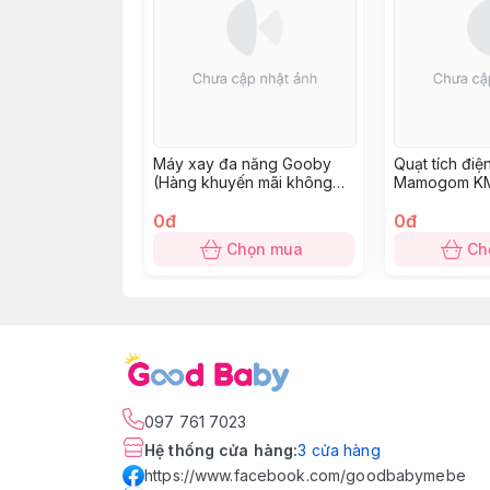
Máy xay đa năng Gooby
Quạt tích đi
(Hàng khuyến mãi không
Mamogom K
thu tiền)
0đ
0đ
Chọn mua
Ch
097 761 7023
Hệ thống cửa hàng
:
3
cửa hàng
https://www.facebook.com/goodbabymebe