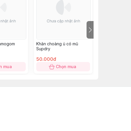
Mamogom
Khăn choàng ủ có mũ
Chảo nướng đi
Supdry
Diamond
50.000đ
100.000đ
n mua
Chọn mua
Chọn