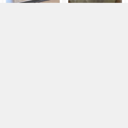
Dép B33 hình gấu
Giày B26 hồng nơ cherry
149.000đ
119.000đ
Hết hàng
Hết hàng
Hết hàng
Hết hàng
Giày be nơ hoa nhí B27
Giày 558 Micky
125.000đ
175.000đ