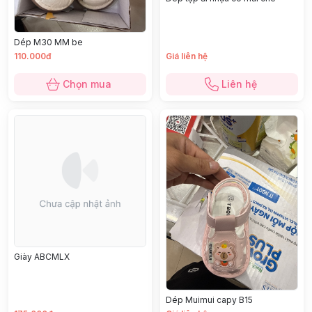
Dép M30 MM be
110.000đ
Giá liên hệ
Chọn mua
Liên hệ
Giày ABCMLX
Dép Muimui capy B15