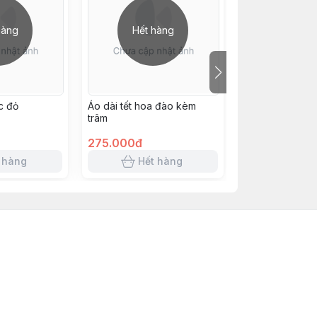
hàng
Hết hàng
Hết h
c đỏ
Áo dài tết hoa đào kèm
Áo dài tết hồng
trâm
275.000đ
330.000đ
 hàng
Hết hàng
Hết 