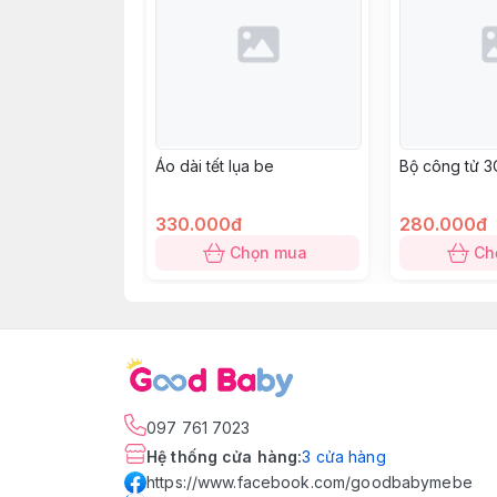
Áo dài tết lụa be
Bộ công tử 
330.000đ
280.000đ
Chọn mua
Ch
097 761 7023
Hệ thống cửa hàng
:
3
cửa hàng
https://www.facebook.com/goodbabymebe