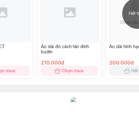
Hết 
3CT
Áo dài đỏ cách tân đính
Áo dài hình hạ
bướm
210.000đ
200.000đ
ọn mua
Chọn mua
Hết